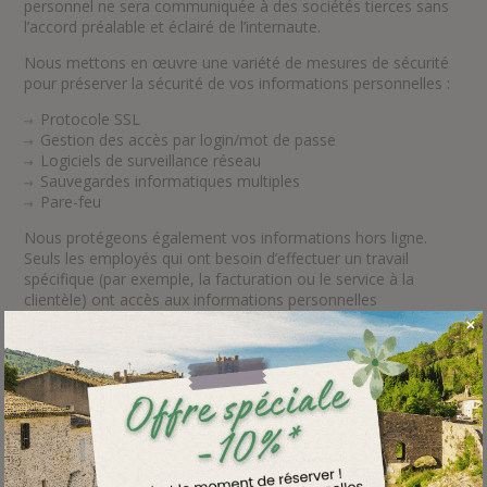
personnel ne sera communiquée à des sociétés tierces sans
l’accord préalable et éclairé de l’internaute.
Nous mettons en œuvre une variété de mesures de sécurité
pour préserver la sécurité de vos informations personnelles :
Protocole SSL
Gestion des accès par login/mot de passe
Logiciels de surveillance réseau
Sauvegardes informatiques multiples
Pare-feu
Nous protégeons également vos informations hors ligne.
Seuls les employés qui ont besoin d’effectuer un travail
spécifique (par exemple, la facturation ou le service à la
clientèle) ont accès aux informations personnelles
identifiables. Les ordinateurs et serveurs utilisés pour stocker
des informations personnelles identifiables sont conservés
dans un environnement sécurisé.
Informations relatives aux
cookies sur notre site