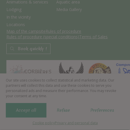
Animations & services
Aquatic area
Lodging
Media Gallery
In the vicinity
Locations
Map of the campsite
Rules of procedure
Rules of procedure (special conditions)
Terms of Sales
Book quickly !
Our site uses cookies to collect statistical and marketing data. Our
partners will collect this data and use these cookies to serve you
personalized ads and measure their performance. You may revoke
your consent at any time.
Copyright 2022 | Camping Le Pinada | All rights reserved – Reproduction
forbidden | Realization :
Francecom
|
Privacy and personal data
|
Legal
mentions
|
Cookies policy (EU)
Accept all
Refuse
Preferences
Cookie policy
Privacy and personal data
Menu
Media Gallery
Contact
Book