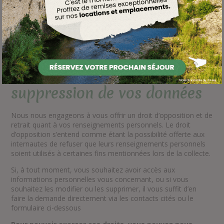
L’informations détaillée des cookies et leurs gestions sur le
site sont disponibles ici :
Politique de cookies (EU)
Droit d’accès, de
modification et de
suppression de vos données
Nous nous engageons à vous offrir un droit d’opposition et de
retrait quant à vos renseignements personnels. Le droit
d’opposition s’entend comme étant la possibilité offerte aux
internautes de refuser que leurs renseignements personnels
soient utilisés à certaines fins mentionnées lors de la collecte.
Si, à tout moment, vous souhaitez avoir accès aux
informations personnelles vous concernant, ou si vous
souhaitez les modifier ou les supprimer, il vous suffit d’en
faire la demande directement via les contacts cités ou le
formulaire ci-dessous