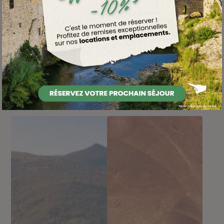
l’autoroute A61.
Réservez vite !
Découvrir la galerie photo
Endroit atypique
Vue unique
Riche en patrimoine
Tous les lieux
Activités
Balades
Patrimoine