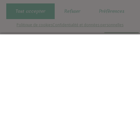
+
−
Tout accepter
Refuser
Préférences
Politique de cookies
Confidentialité et données personnelles
Menu
Galerie
Contact
Réserver
Leaflet
| ©
OpenStreetMap
contributors ©
CARTO