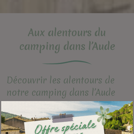
Aux alentours du
camping dans l’Aude
Découvrir les alentours de
notre camping dans l’Aude
Idéalement situé à
Fabrezan
au cœur du Pays Cathare
dans
l’Aude
, entre les vignes, les sites historiques et entre terre et
mer, notre
camping 3 étoiles dans l’Aude
vous ouvre ses
portes pour vous faire passer des vacances d’exception, à
seulement 10 minutes de la sortie Lézignan-Corbières de