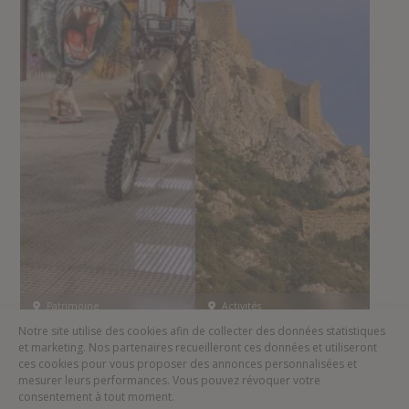
Patrimoine
Activités
Musée à Fabrezan
Pays Cathare
Notre site utilise des cookies afin de collecter des données statistiques
et marketing. Nos partenaires recueilleront ces données et utiliseront
ces cookies pour vous proposer des annonces personnalisées et
1
2
3
4
5
mesurer leurs performances. Vous pouvez révoquer votre
consentement à tout moment.